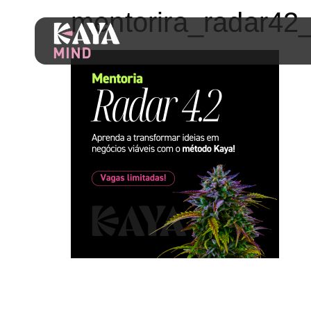
mentorira_radar42_