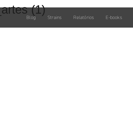
artes (1)
Blog
Strains
Relatórios
E-books