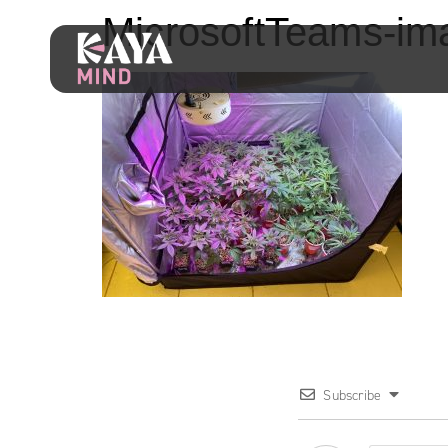
MicrosoftTeams-im
Subscribe