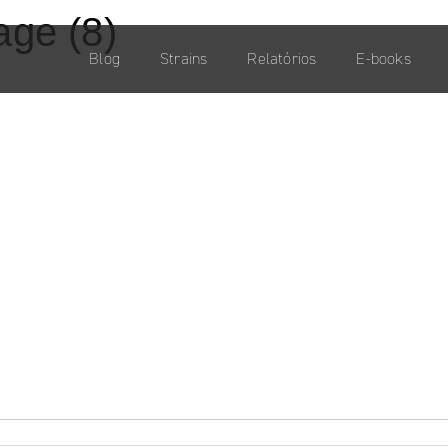
age (8)
Blog
Strains
Relatórios
E-books