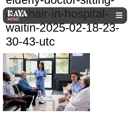
on-chair-in-hospital-
waitin-2025-02-18-23-
30-43-utc