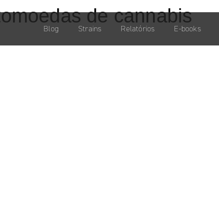
tomoedas de cannabis
Blog
Strains
Relatórios
E-books