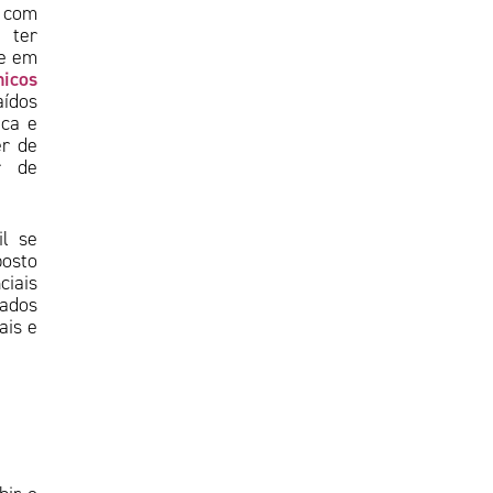
 com
 ter
te em
nicos
ídos
ica e
er de
r de
il se
posto
ciais
zados
ais e