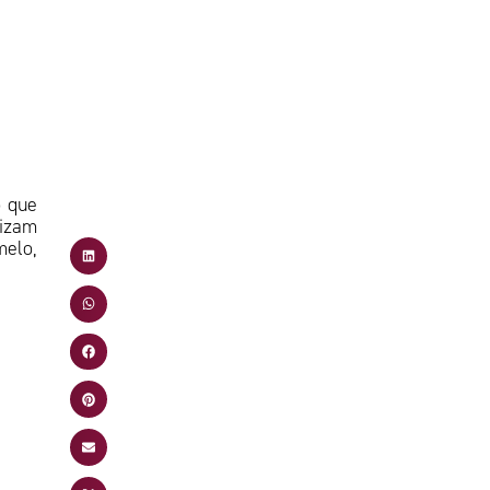
o
o que
lizam
melo,