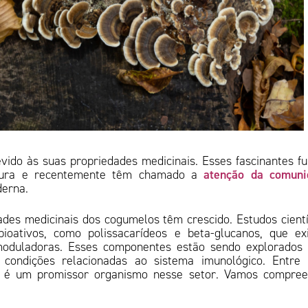
ido às suas propriedades medicinais. Esses fascinantes f
atenção da comuni
e cura e recentemente têm chamado a
derna.
des medicinais dos cogumelos têm crescido. Estudos cientí
oativos, como polissacarídeos e beta-glucanos, que ex
nomoduladoras. Esses componentes estão sendo explorados
 condições relacionadas ao sistema imunológico. Entre
m é um promissor organismo nesse setor. Vamos compree