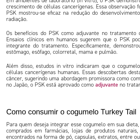
Em ambientes de laboratório (in vitro), o PSK demonstro
crescimento de células cancerígenas. Essa observação fo
PSK mostrou-se eficaz na redução do desenvolvimento 
radiação.
Os benefícios do PSK como adjuvante no tratamento d
Ensaios clínicos em humanos sugerem que o PSK pod
integrante do tratamento. Especificamente, demonstr
estômago, esôfago, colorretal, mama e pulmão.
Além disso, estudos in vitro indicaram que o cogumelo 
células cancerígenas humanas. Essas descobertas desta
câncer, sugerindo uma abordagem promissora como comp
adjuvante
no Japão, o PSK está aprovado como
no tratam
Como consumir o cogumelo Turkey Tail
Para quem deseja integrar esse cogumelo em sua dieta,
comprados em farmácias, lojas de produtos naturais,
encontrados na forma de pó, capsulas, extratos, entre ou