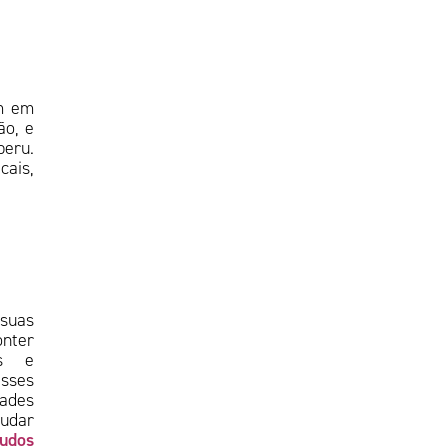
um em
ão, e
peru.
cais,
suas
onter
os e
Esses
ades
judar
tudos