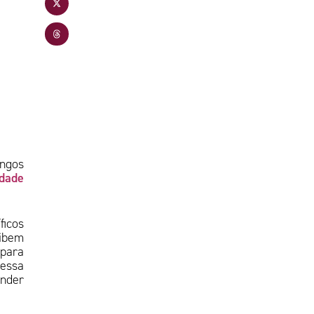
ungos
dade
ficos
ibem
 para
 essa
nder