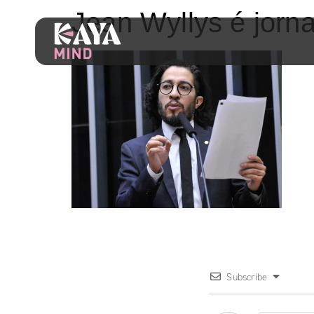
Jean Wyllys é jorn
Subscribe