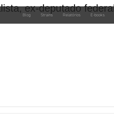
alista, ex-deputado feder
Blog
Strains
Relatórios
E-books