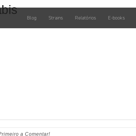
bis
Blog
Strains
Relatórios
E-books