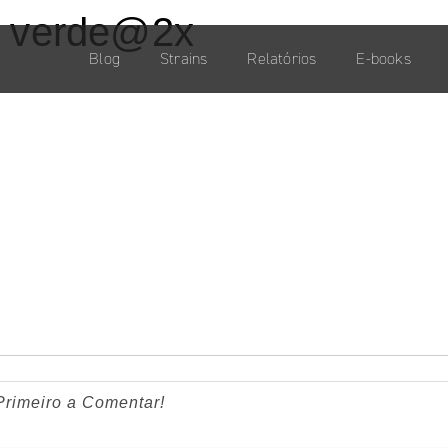
 verde@2x
Blog
Strains
Relatórios
E-books