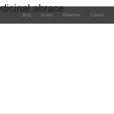
dicinal abrace
Blog
Strains
Relatórios
E-books